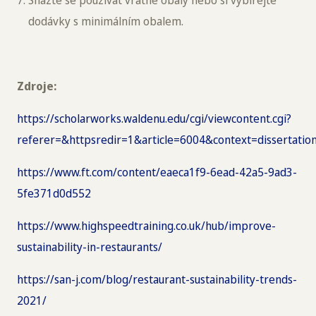
Snažte se používat vratné obaly nebo si vybírejte
dodávky s minimálním obalem.
Zdroje:
https://scholarworks.waldenu.edu/cgi/viewcontent.cgi?
referer=&httpsredir=1&article=6004&context=dissertatio
https://www.ft.com/content/eaeca1f9-6ead-42a5-9ad3-
5fe371d0d552
https://www.highspeedtraining.co.uk/hub/improve-
sustainability-in-restaurants/
https://san-j.com/blog/restaurant-sustainability-trends-
2021/