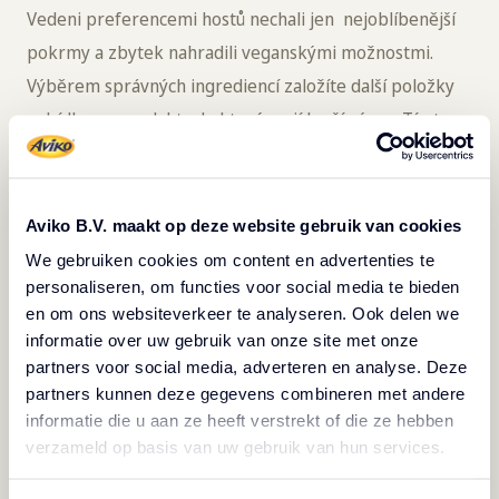
Vedeni preferencemi hostů nechali jen nejoblíbenější
pokrmy a zbytek nahradili veganskými možnostmi.
Výběrem správných ingrediencí založíte další položky
nabídky na produktech, které mají lepší výnos. Tímto
způsobem budete moci svým hostům servírovat přesně
to, co potřebují.
Aviko B.V. maakt op deze website gebruik van cookies
We gebruiken cookies om content en advertenties te
Digitální podpora pro
personaliseren, om functies voor social media te bieden
en om ons websiteverkeer te analyseren. Ook delen we
nakládání s odpady
informatie over uw gebruik van onze site met onze
partners voor social media, adverteren en analyse. Deze
"Stlačení" všech výhod z ingrediencí je také
partners kunnen deze gegevens combineren met andere
podporováno technologií. Klasickým příkladem je POS
informatie die u aan ze heeft verstrekt of die ze hebben
systém, který vám pomůže efektivně sledovat inventář
verzameld op basis van uw gebruik van hun services.
stravovacích služeb. Použití aplikace, jako je tato,