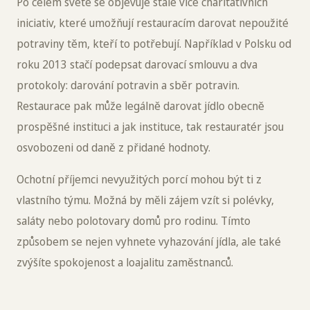
Po celém světě se objevuje stále více charitativních
iniciativ, které umožňují restauracím darovat nepoužité
potraviny těm, kteří to potřebují. Například v Polsku od
roku 2013 stačí podepsat darovací smlouvu a dva
protokoly: darování potravin a sběr potravin.
Restaurace pak může legálně darovat jídlo obecně
prospěšné instituci a jak instituce, tak restauratér jsou
osvobozeni od daně z přidané hodnoty.
Ochotní příjemci nevyužitých porcí mohou být ti z
vlastního týmu. Možná by měli zájem vzít si polévky,
saláty nebo polotovary domů pro rodinu. Tímto
způsobem se nejen vyhnete vyhazování jídla, ale také
zvýšíte spokojenost a loajalitu zaměstnanců.