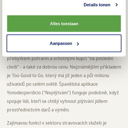
usnadňuje určení, co a kolik změnit pořadí. Výsledkem
Details tonen
je, že objednávky pokrývají pouze to, co bude skutečně
použito, a náklady jsou lépe řízeny.
Alles toestaan
Nejnovější novinkou jsou aplikace pro sdílení potravin,
které propojují hotely, restaurace, kavárny, obchody,
Aanpassen
poskytovatele stravovacích služeb a jídelny s
přebytkem potravin a ochotnými kupci "na poslední
chvíli" - a také za dobrou cenu. Nejznámějším příkladem
je Too Good to Go, který má již jeden a půl milionu
uživatelů po celém světě. Španělská aplikace
Yonodesperdicio ("Neplýtvám") funguje podobně, když
spojuje lidi, kteří se chtějí vyhnout plýtvání jídlem
prostřednictvím darů a výměn.
Zajímavou funkcí v sektoru stravovacích služeb je