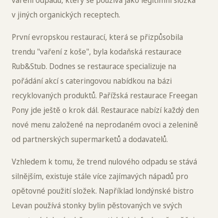
vaření odpadu, který se používá jako legitimní složka
v jiných organických receptech.
První evropskou restaurací, která se přizpůsobila
trendu "vaření z koše", byla kodaňská restaurace
Rub&Stub. Dodnes se restaurace specializuje na
pořádání akcí s cateringovou nabídkou na bázi
recyklovaných produktů. Pařížská restaurace Freegan
Pony jde ještě o krok dál. Restaurace nabízí každý den
nové menu založené na neprodaném ovoci a zelenině
od partnerských supermarketů a dodavatelů.
Vzhledem k tomu, že trend nulového odpadu se stává
silnějším, existuje stále více zajímavých nápadů pro
opětovné použití složek. Například londýnské bistro
Levan používá stonky bylin pěstovaných ve svých