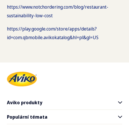
https://www.notchordering.com/blog/restaurant-
sustainability-low-cost
https://play.google.com/store/apps/details?
id=com.qbmobile.avikokatalog&hl=pl&gl=US
Aviko produkty
Populární témata
Všechny produkty