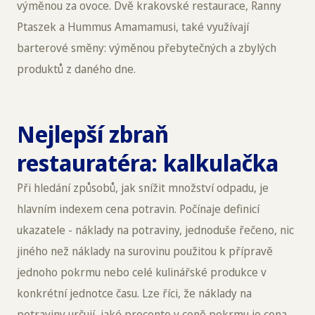
výměnou za ovoce. Dvě krakovské restaurace, Ranny
Ptaszek a Hummus Amamamusi, také využívají
barterové směny: výměnou přebytečných a zbylých
produktů z daného dne.
Nejlepší zbraň
restauratéra: kalkulačka
Při hledání způsobů, jak snížit množství odpadu, je
hlavním indexem cena potravin. Počínaje definicí
ukazatele - náklady na potraviny, jednoduše řečeno, nic
jiného než náklady na surovinu použitou k přípravě
jednoho pokrmu nebo celé kulinářské produkce v
konkrétní jednotce času. Lze říci, že náklady na
potraviny určují, jaké procento v ceně pokrmu je cena