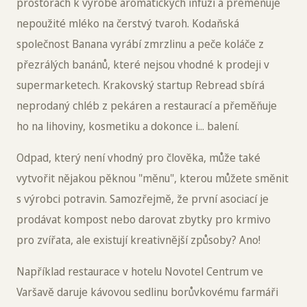
prostorách k výrobě aromatických infuzí a přeměňuje
nepoužité mléko na čerstvý tvaroh. Kodaňská
společnost Banana vyrábí zmrzlinu a peče koláče z
přezrálých banánů, které nejsou vhodné k prodeji v
supermarketech. Krakovský startup Rebread sbírá
neprodaný chléb z pekáren a restaurací a přeměňuje
ho na lihoviny, kosmetiku a dokonce i... balení.
Odpad, který není vhodný pro člověka, může také
vytvořit nějakou pěknou "měnu", kterou můžete směnit
s výrobci potravin. Samozřejmě, že první asociací je
prodávat kompost nebo darovat zbytky pro krmivo
pro zvířata, ale existují kreativnější způsoby? Ano!
Například restaurace v hotelu Novotel Centrum ve
Varšavě daruje kávovou sedlinu borůvkovému farmáři