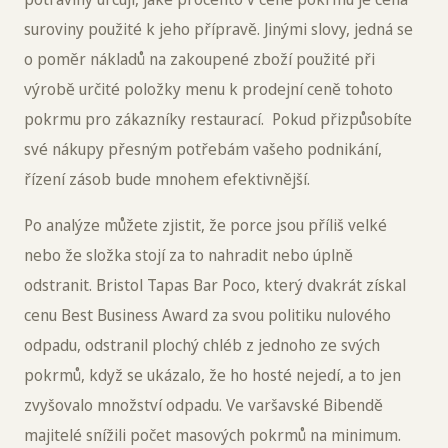
suroviny použité k jeho přípravě. Jinými slovy, jedná se
o poměr nákladů na zakoupené zboží použité při
výrobě určité položky menu k prodejní ceně tohoto
pokrmu pro zákazníky restaurací. Pokud přizpůsobíte
své nákupy přesným potřebám vašeho podnikání,
řízení zásob bude mnohem efektivnější.
Po analýze můžete zjistit, že porce jsou příliš velké
nebo že složka stojí za to nahradit nebo úplně
odstranit. Bristol Tapas Bar Poco, který dvakrát získal
cenu Best Business Award za svou politiku nulového
odpadu, odstranil plochý chléb z jednoho ze svých
pokrmů, když se ukázalo, že ho hosté nejedí, a to jen
zvyšovalo množství odpadu. Ve varšavské Bibendě
majitelé snížili počet masových pokrmů na minimum.