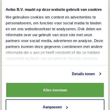
Popis
Aviko B.V. maakt op deze website gebruik van cookies
Málo sodíku
Bezlepkové
Zmrazené
We gebruiken cookies om content en advertenties te
Vegetariánské
personaliseren, om functies voor social media te bieden
Veganské
Halal
en om ons websiteverkeer te analyseren. Ook delen we
Bramborové kostky jedna jako druhá vhodné pro
informatie over uw gebruik van onze site met onze
partners voor social media, adverteren en analyse. Deze
přípravu zapečených pokrmů nebo jako příloha k
partners kunnen deze gegevens combineren met andere
hlavnímu jídlu
informatie die u aan ze heeft verstrekt of die ze hebben
verzameld op basis van uw gebruik van hun services.
Způsoby přípravy
Details tonen
Fritéza
Informace o produktu
Alles toestaan
3 – 3,5 min na 175 °C
SKU číslo výrobku
Složení
Pánev
700503
Aanpassen