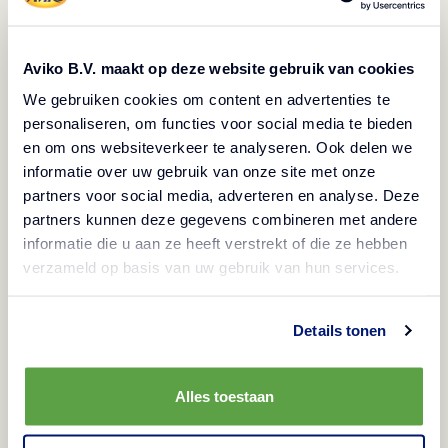
Popis
Aviko B.V. maakt op deze website gebruik van cookies
Vegetariánské
Bezlepkové
Zmrazené
We gebruiken cookies om content en advertenties te
Veganské
Halal
personaliseren, om functies voor social media te bieden
en om ons websiteverkeer te analyseren. Ook delen we
Ochucené mini rösti z nahrubo nastrouhaných
informatie over uw gebruik van onze site met onze
brambor formované do tvaru kuliček. Hmotnost 1
partners voor social media, adverteren en analyse. Deze
kusu přibližně 13 g.
partners kunnen deze gegevens combineren met andere
informatie die u aan ze heeft verstrekt of die ze hebben
verzameld op basis van uw gebruik van hun services.
Způsoby přípravy
Details tonen
Trouba
Informace o produktu
10-15 min/220°C
Alles toestaan
SKU číslo výrobku
Složení
Konvektomat
804496