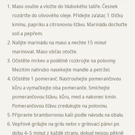
Maso osušte a vložte do hlubokého talíře. Česnek
rozdrťte do olivového oleje. Přidejte za'atar, 1 lžičku
kmínu, papriku a citronovou šťávu. Marinádu dochuťte
solí a pepřem.
Nalijte marinádu na maso a nechte 15 minut
marinovat. Maso občas otočte.
Očistěte mrkev a podélně rozkrojte na poloviny.
Mezitím nahrubo nasekejte mandle a petržel.
Očistěte 1 pomeranč. Nastrouhejte pomerančovou
kůru a vymačkejte oba pomeranče. Smíchejte
pomerančovou šťávu, kůru, med a nakonec kmín.
Pomerančovou šťávu zredukujte na polovinu.
Připravte bramborovou kaši podle návodu na obalu.
Vepřové grilujte na grilu nebo v grilovací pánvi po
dobu 4–5 minut z každé strany, dokud nejsou pěkně