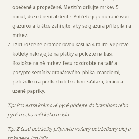
opečené a propečené. Mezitím grilujte mrkev 5
minut, dokud není al dente. Potřete ji pomerančovou
glazurou a krátce zahřejte, aby se glazura přilepila na
mrkev.
Lžící rozdělte bramborovou kaši na 4 talíře. Vepřové
kotlety nakrájejte na plátky a položte na kaši.
Rozložte na ně mrkev. Fetu rozdrobte na talíř a
posypte semínky granátového jablka, mandlemi,
petrželkou a podle chuti trochou za'ataru, kmínu a
uzené papriky.
Tip: Pro extra krémové pyré přidejte do bramborového
pyré trochu měkkého másla.
Tip: Z části petrželky připravte voňavý petrželkový olej a
pokapejte jím jídlo