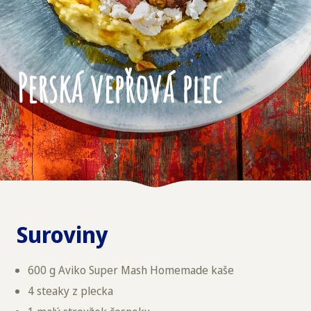
Perská vepřová plec
Suroviny
600 g Aviko Super Mash Homemade kaše
4 steaky z plecka