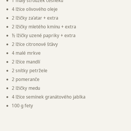
1 malý stroužek česneku
4 lžíce olivového oleje
2 lžičky za'atar + extra
2 lžičky mletého kmínu + extra
½ lžičky uzené papriky + extra
2 lžíce citronové šťávy
4 malé mrkve
2 lžíce mandlí
2 snítky petržele
2 pomeranče
2 lžičky medu
4 lžíce semínek granátového jablka
100 g fety