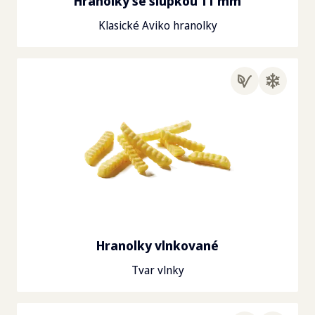
Hranolky se slupkou 11 mm
Klasické Aviko hranolky
Hranolky vlnkované
Tvar vlnky