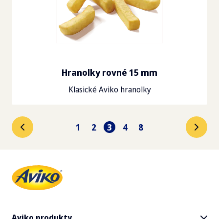
Hranolky rovné 15 mm
Klasické Aviko hranolky
1
2
3
4
8
Aviko produkty