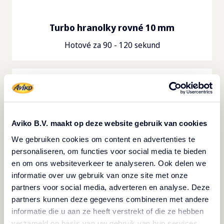
Turbo hranolky rovné 10 mm
Hotové za 90 - 120 sekund
Aviko B.V. maakt op deze website gebruik van cookies
We gebruiken cookies om content en advertenties te
personaliseren, om functies voor social media te bieden
en om ons websiteverkeer te analyseren. Ook delen we
informatie over uw gebruik van onze site met onze
partners voor social media, adverteren en analyse. Deze
partners kunnen deze gegevens combineren met andere
Turbo hranolky vlnkované Zig Zag
informatie die u aan ze heeft verstrekt of die ze hebben
Hotové za 90 - 120 sekund
verzameld op basis van uw gebruik van hun services.