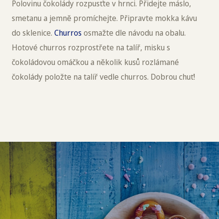
Polovinu čokolády rozpusťte v hrnci. Přidejte máslo,
smetanu a jemně promíchejte. Připravte mokka kávu
do sklenice.
Churros
osmažte dle návodu na obalu.
Hotové churros rozprostřete na talíř, misku s
čokoládovou omáčkou a několik kusů rozlámané
čokolády položte na talíř vedle churros. Dobrou chuť!