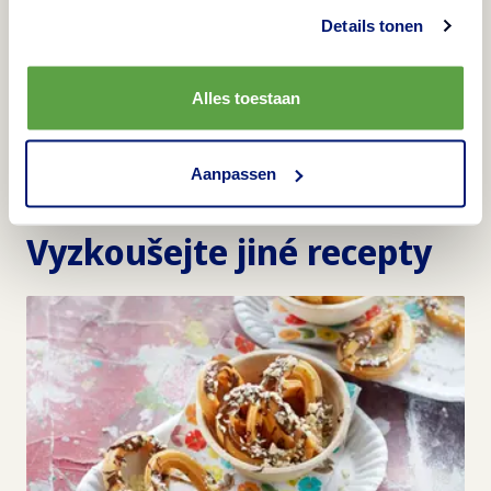
Španělské sladké tapas
Details tonen
Alles toestaan
Další
:
Churros
Aanpassen
Vyzkoušejte jiné recepty