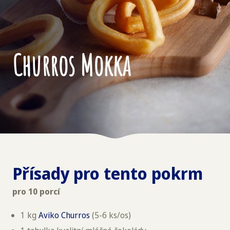
Churros Mokka
Přísady pro tento pokrm
pro 10 porcí
1 kg
Aviko Churros
(5-6 ks/os)