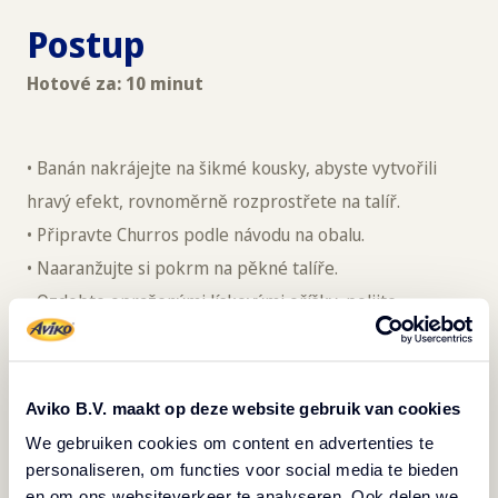
Postup
Hotové za: 10 minut
• Banán nakrájejte na šikmé kousky, abyste vytvořili
hravý efekt, rovnoměrně rozprostřete na talíř.
• Připravte Churros podle návodu na obalu.
• Naaranžujte si pokrm na pěkné talíře.
• Ozdobte opraženými lískovými oříšky, polijte
čokoládou a nakonec nastrouhejte hezky z výšky
hoblinky hořké čokolády.
Aviko B.V. maakt op deze website gebruik van cookies
Tip: Při podávání přidejte kopeček lahodné banánové
We gebruiken cookies om content en advertenties te
zmrzliny.
personaliseren, om functies voor social media te bieden
en om ons websiteverkeer te analyseren. Ook delen we