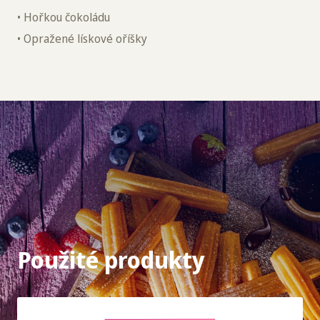
• Hořkou čokoládu
• Opražené lískové oříšky
Použité produkty