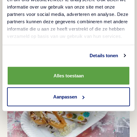
informatie over uw gebruik van onze site met onze
partners voor social media, adverteren en analyse. Deze
partners kunnen deze gegevens combineren met andere
informatie die u aan ze heeft verstrekt of die ze hebben
Vyzkoušejte také další
verzameld op basis van uw gebruik van hun services.
recepty
Details tonen
Alles toestaan
Aanpassen