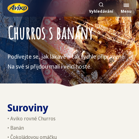
Vyhledávání
Menu
Churros s banány
Podívejte se, jak lákavé a tak rychle připravené.
Na své si přijdou malí i velcí hosté.
Suroviny
• Aviko rovné Churros
• Banán
• Čokoládovou omáčku