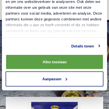
en om ons websiteverkeer te analyseren. Ook delen we
informatie over uw gebruik van onze site met onze
partners voor social media, adverteren en analyse. Deze
partners kunnen deze gegevens combineren met andere
informatie die u aan ze heeft verstrekt of die ze hebben
verzameld op basis van uw gebruik van hun services.
Details tonen
Alles toestaan
Produkty Aviko užité v
Aanpassen
tomto receptu