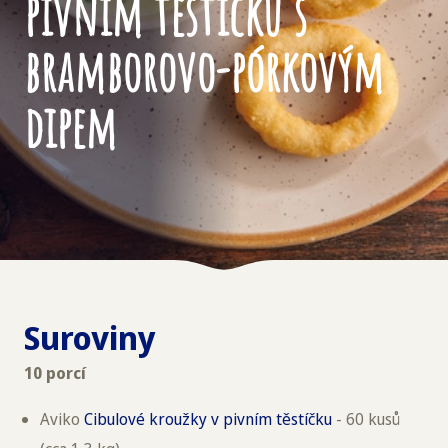
pivním těstíčku s
bramborovo-pórkovým
dipem
Suroviny
10 porcí
Aviko
Cibulové kroužky v pivním těstíčku
- 60 kusů