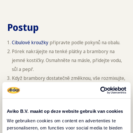
Postup
Cibulové kroužky
připravte podle pokynů na obalu.
Pórek nakrájejte na tenké plátky a brambory na
jemné kostičky. Osmahněte na másle, přidejte vodu,
sůl a pepř.
Když brambory dostatečně změknou, vše rozmixujte,
přidejte studenou zakysanou smetanu a znovu
rozmixujte.
Bramborovo-pórkový dip smíchejte s jemně
Aviko B.V. maakt op deze website gebruik van cookies
nasekanou pažitkou.
We gebruiken cookies om content en advertenties te
Na talíře položte cibulové kroužky a podávejte s
personaliseren, om functies voor social media te bieden
dipem.