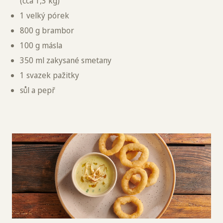
(cca 1,3 kg)
1 velký pórek
800 g brambor
100 g másla
350 ml zakysané smetany
1 svazek pažitky
sůl a pepř