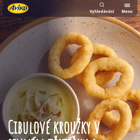
Vyhledávání
Menu
Cibulové kroužky v