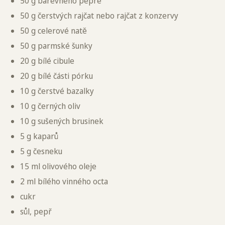
50 g barevného pepře
50 g čerstvých rajčat nebo rajčat z konzervy
50 g celerové natě
50 g parmské šunky
20 g bílé cibule
20 g bílé části pórku
10 g čerstvé bazalky
10 g černých oliv
10 g sušených brusinek
5 g kaparů
5 g česneku
15 ml olivového oleje
2 ml bílého vinného octa
cukr
sůl, pepř