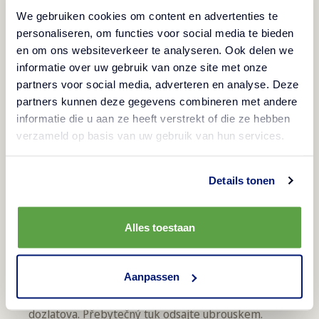
We gebruiken cookies om content en advertenties te
personaliseren, om functies voor social media te bieden
Připravte si Mozzarellové tyčinky podle návodu na
en om ons websiteverkeer te analyseren. Ook delen we
obalu a pak je zabalte do plátků parmské šunky s
informatie over uw gebruik van onze site met onze
bazalkou.
partners voor social media, adverteren en analyse. Deze
Lilek nakrájejte na hrubé kostky, posypte solí a
partners kunnen deze gegevens combineren met andere
informatie die u aan ze heeft verstrekt of die ze hebben
nechte 30 minut odležet. Po této době je důkladně
verzameld op basis van uw gebruik van hun services.
otřete papírovou utěrkou a osmažte na olivovém
oleji. Na samostatné pánvi osmažte nahrubo
Details tonen
nakrájenou cibuli, papriku a celer. Přidejte nakrájená
oloupaná rajčata a 15 minut poduste. Nakonec
přidejte předem osmažené lilky, brusinky, olivy,
Alles toestaan
kapary, cukr, vinný ocet, osolte a opepřete podle
chuti.
Aanpassen
Pórek nakrájejte na tenké nudličky a osmažte ho
dozlatova. Přebytečný tuk odsajte ubrouskem.