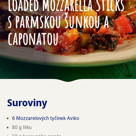
Loaded Mozzarella Sticks
s parmskou šunkou a
caponatou
Suroviny
6 Mozzarelových tyčinek Aviko
80 g lilku